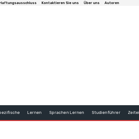
Haftungsausschluss
Kontaktieren Sie uns
Über uns
Autoren
pezifische
Lernen
Sprachen Lernen
Studienführer
Zeite