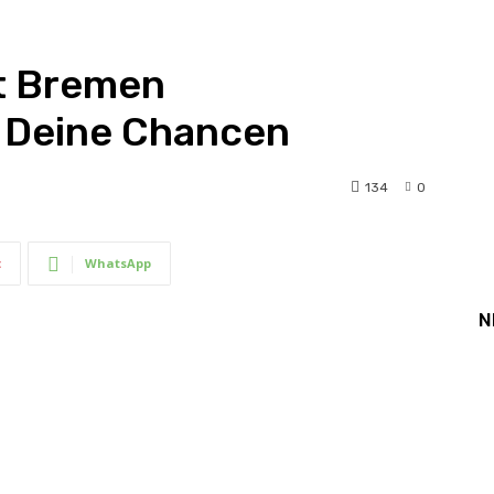
it Bremen
 Deine Chancen
134
0
t
WhatsApp
N