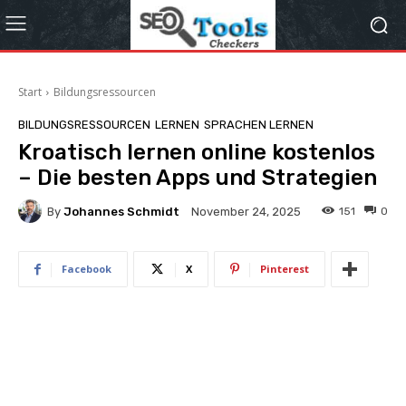
Start
Bildungsressourcen
BILDUNGSRESSOURCEN
LERNEN
SPRACHEN LERNEN
Kroatisch lernen online kostenlos
– Die besten Apps und Strategien
By
Johannes Schmidt
151
0
November 24, 2025
Facebook
X
Pinterest