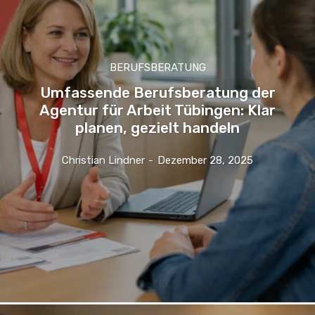
BERUFSBERATUNG
Umfassende Berufsberatung der
Agentur für Arbeit Tübingen: Klar
planen, gezielt handeln
Christian Lindner
-
Dezember 28, 2025