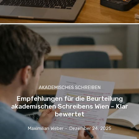
AKADEMISCHES SCHREIBEN
Empfehlungen für die Beurteilung
akademischen Schreibens Wien – Klar
bewertet
Maximilian Weber
-
Dezember 24, 2025