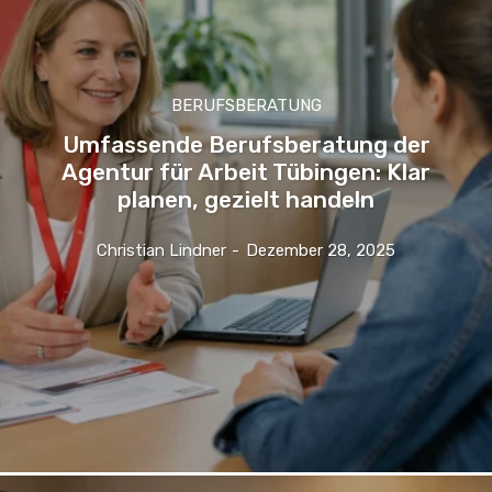
BERUFSBERATUNG
Umfassende Berufsberatung der
Agentur für Arbeit Tübingen: Klar
planen, gezielt handeln
Christian Lindner
-
Dezember 28, 2025