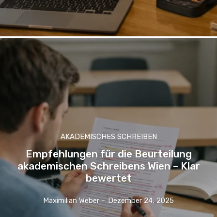
AKADEMISCHES SCHREIBEN
Empfehlungen für die Beurteilung
akademischen Schreibens Wien – Klar
bewertet
Maximilian Weber
-
Dezember 24, 2025