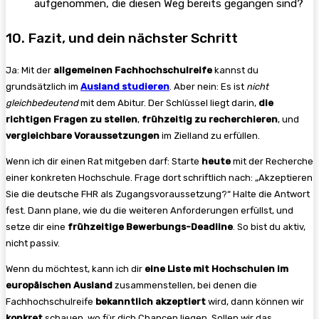
aufgenommen, die diesen Weg bereits gegangen sind?
10. Fazit, und dein nächster Schritt
Ja: Mit der
allgemeinen Fachhochschulreife
kannst du
grundsätzlich im
Ausland studieren
. Aber nein: Es ist
nicht
gleichbedeutend
mit dem Abitur. Der Schlüssel liegt darin,
die
richtigen Fragen zu stellen
,
frühzeitig zu recherchieren
, und
vergleichbare Voraussetzungen
im Zielland zu erfüllen.
Wenn ich dir einen Rat mitgeben darf: Starte
heute
mit der Recherche
einer konkreten Hochschule. Frage dort schriftlich nach: „Akzeptieren
Sie die deutsche FHR als Zugangs­voraussetzung?“ Halte die Antwort
fest. Dann plane, wie du die weiteren Anforderungen erfüllst, und
setze dir eine
frühzeitige Bewerbungs-Deadline
. So bist du aktiv,
nicht passiv.
Wenn du möchtest, kann ich dir
eine Liste mit Hochschulen im
europäischen Ausland
zusammenstellen, bei denen die
Fachhochschulreife
bekanntlich akzeptiert
wird, dann können wir
konkret
schauen, wo für dich Chancen liegen. Sollen wir das