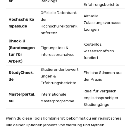
er
Rankings
Erfahrungsberichte
Offizielle Datenbank
Aktuelle
Hochschulko
der
Zulassungsvorausse
mpass.de
Hochschulrektorenk
tzungen
onferenz
Check-U
Kostenlos,
(Bundesagen
Eignungstest &
wissenschaftlich
tur für
Interessenanalyse
fundiert
Arbeit)
Studierendenbewert
StudyCheck.
Ehrliche Stimmen aus
ungen &
de
der Praxis
Erfahrungsberichte
Ideal für Vergleich
Masterportal.
Internationale
englischsprachiger
eu
Masterprogramme
Studiengänge
Wenn du diese Tools kombinierst, bekommst du ein realistisches
Bild deiner Optionen jenseits von Werbung und Mythen.